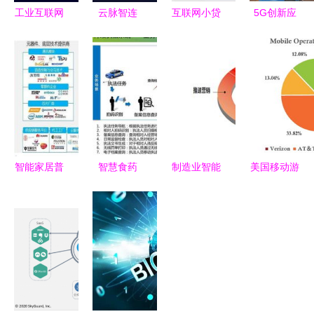
工业互联网
云脉智连
互联网小贷
5G创新应
智能交互系
重塑互联网
暂停令近半
用 中国电
统设计 以
数据服务的
年 16家公
信广西信产
数据服务重
未来脉络
司累计增资
公司助力数
塑人机协同
超180亿的
字经济新生
新范式
行业重构
态
智能家居普
智慧食药
制造业智能
美国移动游
及化视域下
大数据驱动
化转型 从
戏市场规模
以数据服务
下的餐饮药
传统模式到
预计达63.3
开辟产业路
品安全新范
互联网数据
亿美元，十
径的实践经
式——云威
服务的跨越
大厂商控制
验探析
榜第286期
75%份额
解读