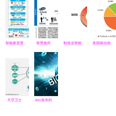
统设计 以
数据服务的
年 16家公
信广西信产
数据服务重
未来脉络
司累计增资
公司助力数
塑人机协同
超180亿的
字经济新生
新范式
行业重构
态
智能家居普
智慧食药
制造业智能
美国移动游
及化视域下
大数据驱动
化转型 从
戏市场规模
以数据服务
下的餐饮药
传统模式到
预计达63.3
开辟产业路
品安全新范
互联网数据
亿美元，十
径的实践经
式——云威
服务的跨越
大厂商控制
验探析
榜第286期
75%份额
解读
天空卫士
ibm发布的
GatorCloud
同态加密工
云端数据防
具包离实用