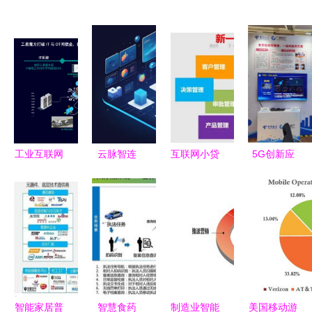
工业互联网
云脉智连
互联网小贷
5G创新应
智能交互系
重塑互联网
暂停令近半
用 中国电
统设计 以
数据服务的
年 16家公
信广西信产
数据服务重
未来脉络
司累计增资
公司助力数
塑人机协同
超180亿的
字经济新生
新范式
行业重构
态
智能家居普
智慧食药
制造业智能
美国移动游