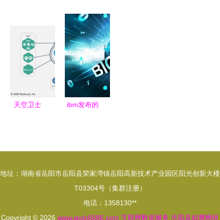
及化视域下
大数据驱动
化转型 从
戏市场规模
以数据服务
下的餐饮药
传统模式到
预计达63.3
开辟产业路
品安全新范
互联网数据
亿美元，十
径的实践经
式——云威
服务的跨越
大厂商控制
验探析
榜第286期
75%份额
解读
天空卫士
ibm发布的
GatorCloud
同态加密工
云端数据防
具包离实用
泄漏产品正
还相距甚远
式上线
地址：湖南省岳阳市岳阳县荣家湾镇岳阳高新技术产业园区阳光创新大楼
T03304号（集群注册）
电话：1358130**
Copyright © 2026
www.jeclo6686.com
互联网数据服务
岳阳县姒腾网络