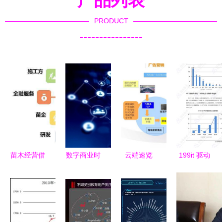
产品列表
PRODUCT
----------------
苗木经营借
数字商业时
云端速览
199it 驱动
力互联网？
代 产业互
第528期互
互联网数据
这4招很重
联网全域应
联网数据服
服务的核心
要！
用服务赋能
务中的智慧
力量
企业升级的
旅游解决方