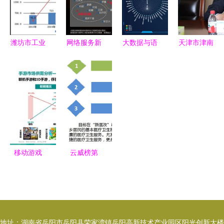
路径与实践
案
潍坊市工业
网络服务新
大数据与语
天津市津南
和信息化局
纪元 199it
义分析赋能
区区委副书
赋能互联网
互联网数据
社情民意感
记唐小文一
数据服务，
资讯中心的
知，互联网
行深入荣程
驱动产业数
价值解析
舆情管理融
集团调研，
字化转型新
入智慧龙华
聚焦互联网
篇章
建设
数据服务发
展新动能
移动游戏
云威榜第
数字经济时
336期 大数
代的弄潮儿
据解决方案
——基于
赋能互联网
199IT互联
智慧健康新
地址：湖南省岳阳市岳阳县荣家湾镇岳阳高新技术产业园区阳光创新大楼